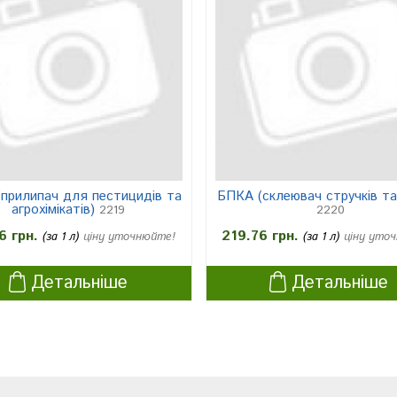
прилипач для пестицидів та
БПКА (склеювач стручків та
агрохімікатів)
2219
2220
6 грн.
219.76 грн.
(за 1 л)
ціну уточнюйте!
(за 1 л)
ціну уто
Детальніше
Детальніше