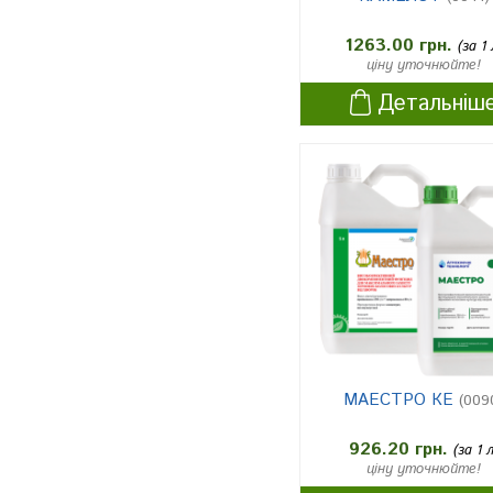
абрикос
1
1263.00 грн.
(за 1 
смородина
1
ціну уточнюйте!
суниця
1
Детальніш
кабачки
1
дині
1
баклажани
1
перець
1
морква
1
троянди
1
хризантеми
1
гвоздики
1
МАЕСТРО КЕ
(009
хміль
1
926.20 грн.
(за 1 
ціну уточнюйте!