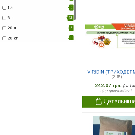
ярий ячмінь
1
1 л
6
жито
7
5 л
12
рапс ярий
1
20 л
5
рапс озимий
1
20 кг
5
рис
2
10 кг
1
цукрові буряки
2
10 л
2
виноград
11
2 кг
1
VIRIDIN (ТРИХОДЕР
яблуня
7
(2115)
Плодові-ягідні культури
4
242.07 грн.
(за 1 к
ціну уточнюйте!
дерева
4
Детальніш
кущі
4
огірки
6
томати
7
картопля
7