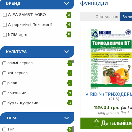
фунгіциди
БРЕНД
Каталог
ALFA SMART AGRO
8
»
Сортування
Агрорхімічні Технології
4
Засоби
NZIM agro
8
захисту
рослин
КУЛЬТУРА
»
озимі зернові
1
фунгіциди
ярі зернові
1
ріпак
7
соняшник
9
VIRIDIN (ТРИХОДЕР
(2113)
буряк цукровий
3
189.03 грн.
(за 1 л
ціну уточнюйте!
озима пшениця
1
ТАРА
Детальніш
озимий ячмінь
1
1 кг
5