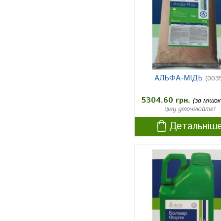
капуста
4
пшениця озима
4
пшениця яра
4
жито озиме
1
АЛЬФА-МІДЬ
(003
ячмінь ярий
3
5304.60 грн.
ячмінь озимий
3
(за мішок
ціну уточнюйте!
овес
1
Детальніш
виноградники
1
пшениця
7
озимий ріпак
1
соя
9
кукурудза
5
ячмінь
5