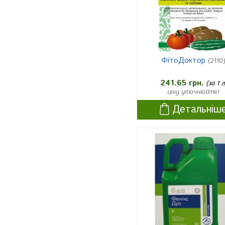
ФітоДоктор
(2110
241.65 грн.
(за 1 л
ціну уточнюйте!
Детальніш