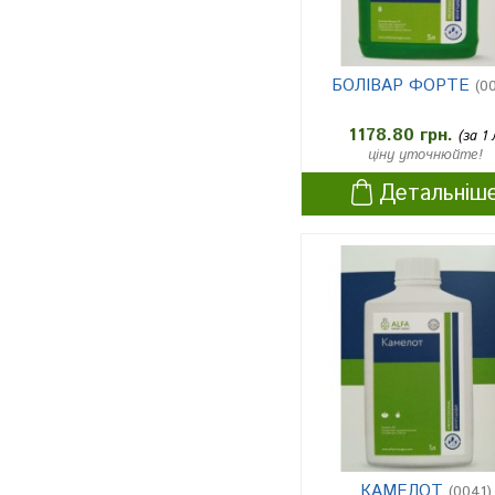
буряки цукрові
2
горох
1
БОЛІВАР ФОРТЕ
(0
ріпак озимий
2
1178.80 грн.
(за 1 
ріпак ярий
2
ціну уточнюйте!
ячмінь виноградники
1
Детальніш
груша
2
вишня
2
черешня
2
персик
2
слива
2
кавуни
2
цибуля
1
квіти
1
КАМЕЛОТ
(0041)