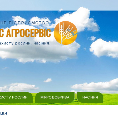
НЕ ПІДПРИЄМСТВО
С АГРОСЕРВІС
ахисту рослин. насіння.
ХИСТУ РОСЛИН
МІКРОДОБРИВА
НАСІННЯ
ція