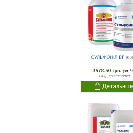
1
льськогосподарських культур
землі несільськогосподарськ
ого користування (смуги відч
уження ліній електропередач
1
і, газо- та нафтопроводів, уз
біччя доріг, залізничні насип
и)
СУЛЬФОНІЛ ВГ
(00
ячмінь озимий
4
Пшениця озима
3
3578.50 грн.
(за 1 
ціну уточнюйте!
ячмінь ярий
1
Детальніш
ячмінь озимий, овес
1
тритікале
1
жито озиме
1
ріпак озимий
2
буряк цукровий
1