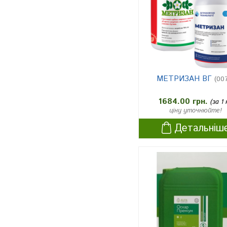
ячмінь
2
льон-довгунець (на технічні ці
1
лі)
ріпак ярий і озимий
1
капуста білокачанна
3
МЕТРИЗАН ВГ
(00
Землі не сільськогосподарськ
1
ого призначення
1684.00 грн.
(за 1 
ціну уточнюйте!
пари і поля, призначені під по
1
Детальніш
сів ярих та озимих культур
сади і виноградники (стрічко
1
ве внесення)
ячмінь ярий
6
Зернові (десикація)
1
поля, призначені під посів сіл
1
ьськогосподарських культур