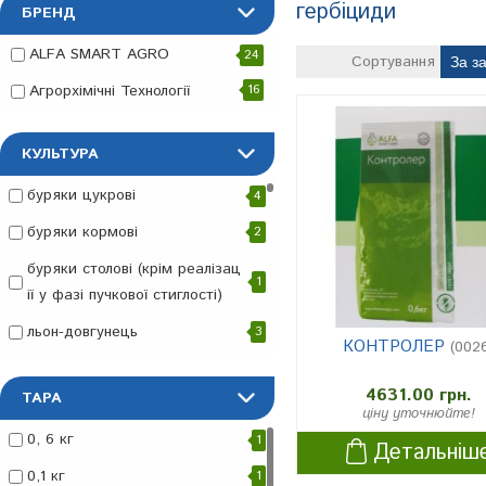
гербіциди
БРЕНД
Каталог
ALFA SMART AGRO
24
»
Сортування
Агрорхімічні Технології
16
Засоби
захисту
КУЛЬТУРА
рослин
буряки цукрові
4
»
буряки кормові
2
гербіциди
буряки столові (крім реалізац
1
ії у фазі пучкової стиглості)
льон-довгунець
3
КОНТРОЛЕР
(002
цибуля (крім цибулі «на пер
3
4631.00 грн.
о»)
ТАРА
ціну уточнюйте!
горох
3
0, 6 кг
1
Детальніш
ріпак
4
0,1 кг
1