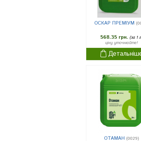
поля, призначені під посів кук
урудзи, цукрових буряків, со
1
ї, картоплі, льону, ріпаку, зер
ОСКАР ПРЕМІУМ
(0
нових та овочевих культур
568.35 грн.
(за 1 л
плодові та виноградники
1
ціну уточнюйте!
землі несільськогосподарськ
Детальніш
ого користування (смуги відч
уженняліній електропередач,
1
газо- та нафтопроводів, узбі
ччя доріг, залізничні насипи,
аеродроми)
зернові
1
поля, призначені під посіви я
рихзернових, овочевих культу
1
р, соняшнику та картоплі
поля, призначені під посіви оз
ОТАМАН
(0029)
1