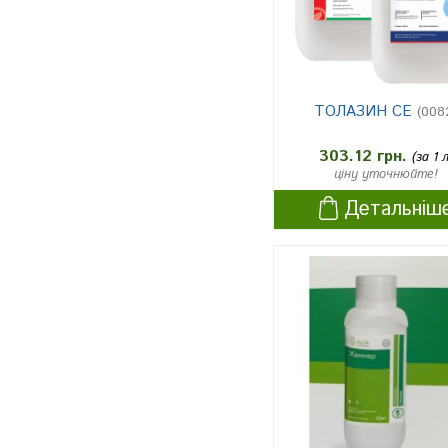
буряк столовий
1
морква
6
огірки
2
ТОЛАЗИН СЕ
(008
капуста
2
303.12 грн.
(за 1 л
цибуля (крім цибулі на перо)
2
ціну уточнюйте!
баштанні (кавун, гарбуз)
1
Детальніш
зернові злакові культури
1
гірчиця
1
цукрові буряки
1
часник
3
льон-довгунець (для технічно
1
го застосування)
цукровий буряк
2