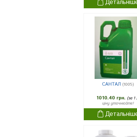
Детальніш
Поля, призначені під посів со
няшнику, кукурудзи, сої, карт
1
оплі, овочевих культур
поля, призначені під посів яр
их зернових культур, цукрови
х буряків, соняшнику, кукуру
1
дзи, сої, картоплі, овочевих к
ультур (восени після збиранн
я попередника)
пари
1
САНТАЛ
(1005)
десикація зернових (товарні
1
посіви)
1010.40 грн.
(за 1 
ціну уточнюйте!
десикація соняшнику
1
Детальніш
землі не сільськогосподарськ
1
ого призначення
поля, призначені під посіви сі