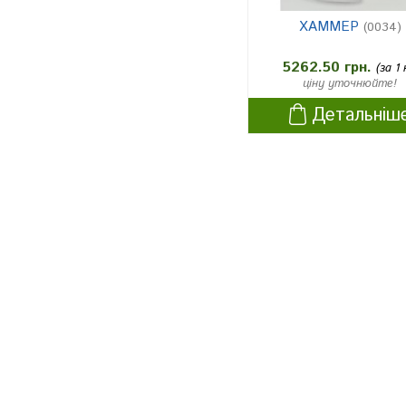
льон
2
ХАММЕР
(0034)
Соняшник (гібриди, стійкі до
1
імідазолінів)
5262.50 грн.
(за 1 
ціну уточнюйте!
Соняшник (гібриди, стійкі до
Детальніш
гербіцидів групи імідазоліноні
1
в)
Соняшник, стійкий до трибен
1
урон-метилу
Соняшник
2
горох на зерно
2
нут
1
вика
2
чина
1
коріандр
2
квасоля
2