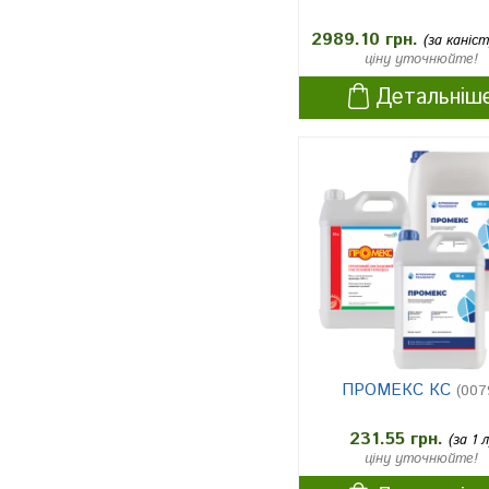
имої пшениці
2989.10 грн.
(за каніст
землі несільськогосподарськ
ціну уточнюйте!
1
огокористування
Детальніш
лЛюцерна другого року
1
ехінацея
1
сорго
3
томати (розсада)
1
озима пшениця
2
ярий ячмінь
1
Кукурудза
1
томати розсадні та без-розс
1
ПРОМЕКС КС
(007
адні
яра пшениця
1
231.55 грн.
(за 1 л
ціну уточнюйте!
жито
4