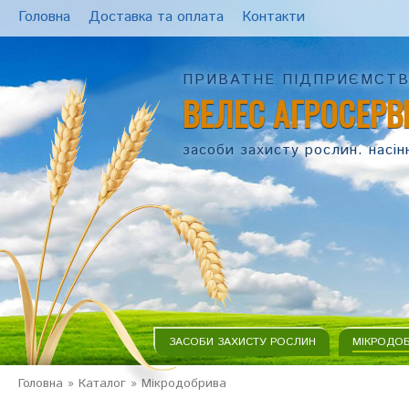
Головна
Доставка та оплата
Контакти
ПРИВАТНЕ ПІДПРИЄМСТ
ВЕЛЕС АГРОСЕРВ
засоби захисту рослин. насін
ЗАСОБИ ЗАХИСТУ РОСЛИН
МІКРОДО
Головна
»
Каталог
»
Мікродобрива