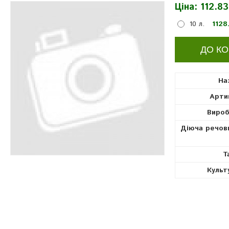
Ціна:
112.83
10 л.
1128
На
Арти
Вироб
Діюча речов
Т
Культ