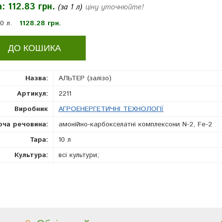
а:
112.83 грн.
(за 1 л)
ціну уточнюйте!
10 л.
1128.28 грн.
Назва:
АЛЬТЕР (залізо)
Артикул:
2211
Виробник
АГРОЕНЕРГЕТИЧНІ ТЕХНОЛОГІЇ
юча речовина:
амонійно-карбокселатні комплексони N-2, Fe-2
Тара:
10 л
Культура:
всі культури;