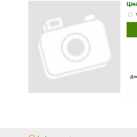
Цін
Ді