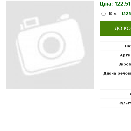
Ціна:
122.51
10 л.
1225
На
Арти
Вироб
Діюча речов
Т
Культ