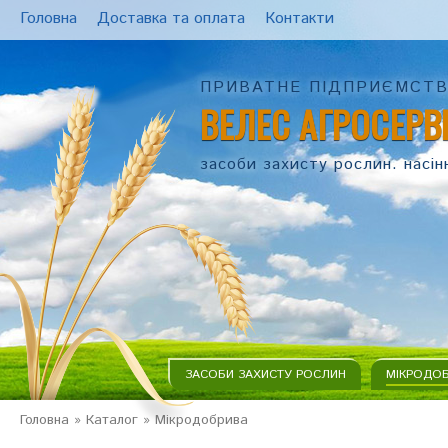
Головна
Доставка та оплата
Контакти
ПРИВАТНЕ ПІДПРИЄМСТ
ВЕЛЕС АГРОСЕРВ
засоби захисту рослин. насін
ЗАСОБИ ЗАХИСТУ РОСЛИН
МІКРОДО
Головна
»
Каталог
»
Мікродобрива