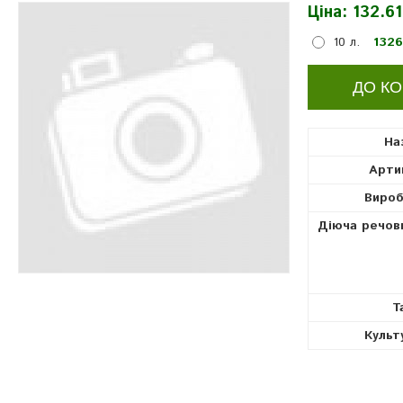
Ціна:
132.61
10 л.
1326
На
Арти
Вироб
Діюча речов
Т
Культ