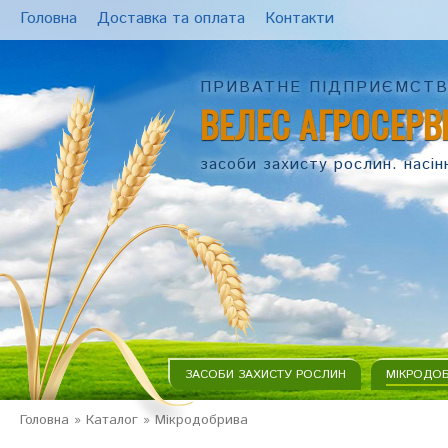
Головна
Доставка та оплата
Контакти
ПРИВАТНЕ ПІДПРИЄМСТ
ВЕЛЕС АГРОСЕРВ
засоби захисту рослин. насін
ЗАСОБИ ЗАХИСТУ РОСЛИН
МІКРОДО
Головна
»
Каталог
»
Мікродобрива