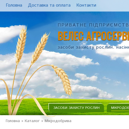
Головна
Доставка та оплата
Контакти
ПРИВАТНЕ ПІДПРИЄМСТ
ВЕЛЕС АГРОСЕРВ
засоби захисту рослин. насін
ЗАСОБИ ЗАХИСТУ РОСЛИН
МІКРОДО
Головна
»
Каталог
»
Мікродобрива