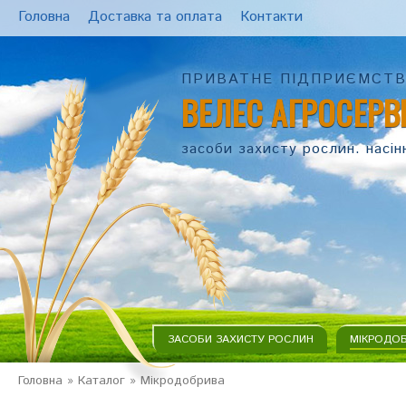
Головна
Доставка та оплата
Контакти
ПРИВАТНЕ ПІДПРИЄМСТ
ВЕЛЕС АГРОСЕРВ
засоби захисту рослин. насін
ЗАСОБИ ЗАХИСТУ РОСЛИН
МІКРОДО
Головна
»
Каталог
»
Мікродобрива