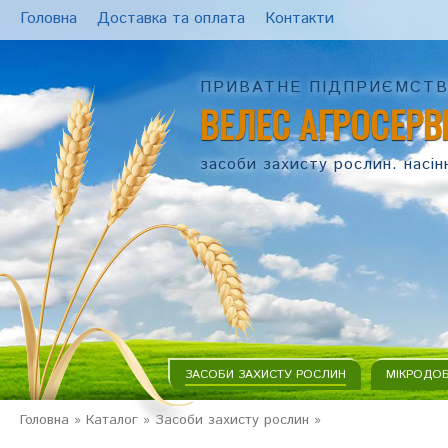
Головна
Доставка та оплата
Контакти
ПРИВАТНЕ ПІДПРИЄМСТ
ВЕЛЕС АГРОСЕРВ
засоби захисту рослин. насін
ЗАСОБИ ЗАХИСТУ РОСЛИН
МІКРОДО
Головна
»
Каталог
»
Засоби захисту рослин
»