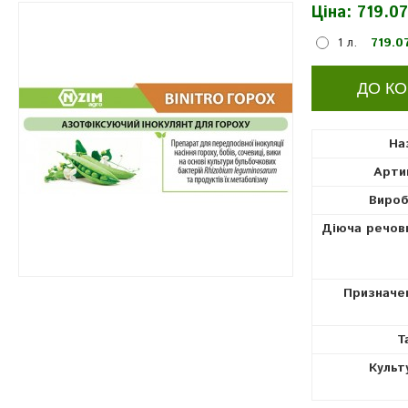
Ціна:
719.07
інокулянти
1 л.
719.0
На
Арти
Вироб
Діюча речов
Призначе
Т
Культ