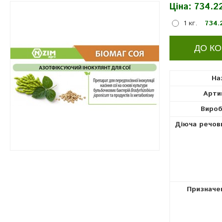
Ціна:
734.22
інокулянти
1 кг.
734.
На
Арти
Вироб
Діюча речов
Призначе