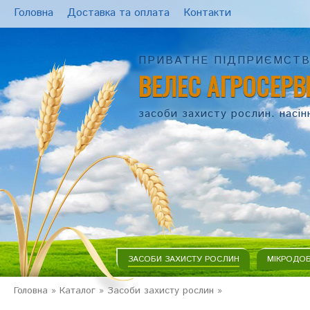
Головна
Доставка та оплата
Контакти
ПРИВАТНЕ ПІДПРИЄМСТ
ВЕЛЕС АГРОСЕРВ
засоби захисту рослин. насін
ЗАСОБИ ЗАХИСТУ РОСЛИН
МІКРОДО
Головна
»
Каталог
»
Засоби захисту рослин
»