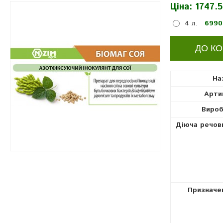
Ціна:
1747.5
інокулянти
4 л.
6990
На
Арти
Вироб
Діюча речов
Призначе