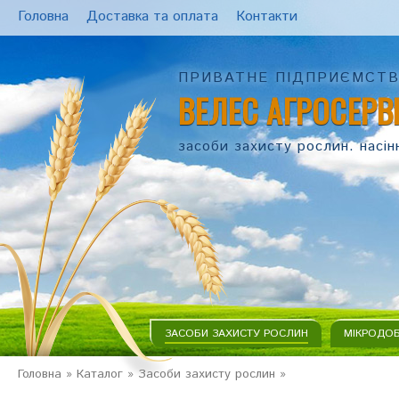
Головна
Доставка та оплата
Контакти
ПРИВАТНЕ ПІДПРИЄМСТ
ВЕЛЕС АГРОСЕРВ
засоби захисту рослин. насін
ЗАСОБИ ЗАХИСТУ РОСЛИН
МІКРОДО
Головна
»
Каталог
»
Засоби захисту рослин
»