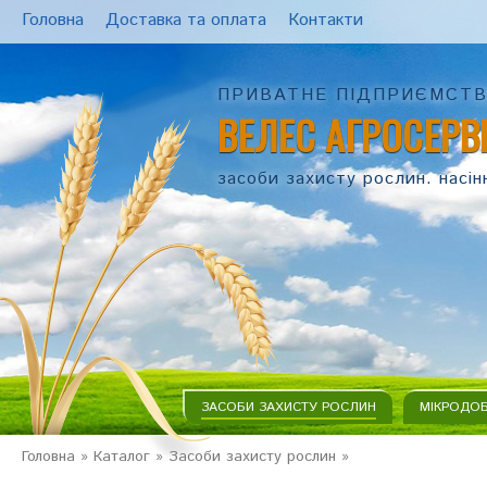
Головна
Доставка та оплата
Контакти
ПРИВАТНЕ ПІДПРИЄМСТ
ВЕЛЕС АГРОСЕРВ
засоби захисту рослин. насін
ЗАСОБИ ЗАХИСТУ РОСЛИН
МІКРОДО
Головна
»
Каталог
»
Засоби захисту рослин
»