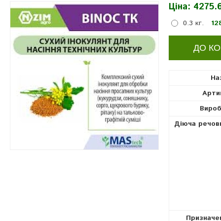
Ціна:
4275.6
інокулянти
0.3 кг.
12
На
Арти
Вироб
Діюча речов
Призначе