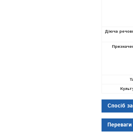
Діюча речов
Призначе
Т
Культ
Спосіб за
Переваги