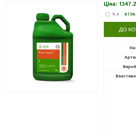
Ціна:
1347.2
протруйники
5 л.
6736.
На
Арти
Вироб
Властиво