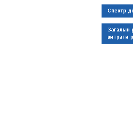
Спектр ді
Загальні 
витрати 