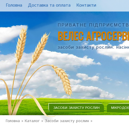
Головна
Доставка та оплата
Контакти
ПРИВАТНЕ ПІДПРИЄМСТ
ВЕЛЕС АГРОСЕРВ
засоби захисту рослин. насін
ЗАСОБИ ЗАХИСТУ РОСЛИН
МІКРОДО
Головна
»
Каталог
»
Засоби захисту рослин
»