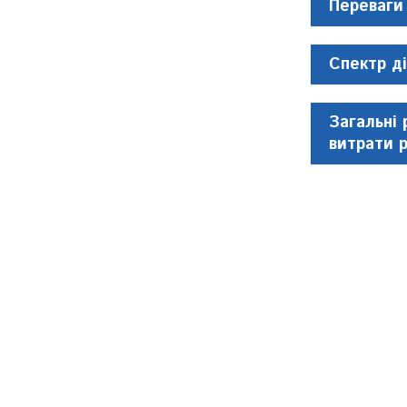
Переваги
Спектр ді
Загальні 
витрати 