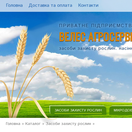
Головна
Доставка та оплата
Контакти
ПРИВАТНЕ ПІДПРИЄМСТ
ВЕЛЕС АГРОСЕРВ
засоби захисту рослин. насін
ЗАСОБИ ЗАХИСТУ РОСЛИН
МІКРОДО
Головна
»
Каталог
»
Засоби захисту рослин
»