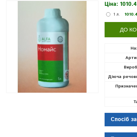
Ціна:
1010.4
родентициди
1 л.
1010.
На
Арти
Вироб
Діюча речов
Призначе
Т
Спосіб за