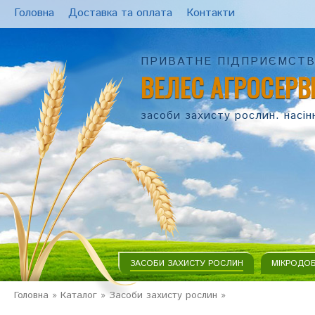
Головна
Доставка та оплата
Контакти
ПРИВАТНЕ ПІДПРИЄМСТ
ВЕЛЕС АГРОСЕРВ
засоби захисту рослин. насін
ЗАСОБИ ЗАХИСТУ РОСЛИН
МІКРОДО
Головна
»
Каталог
»
Засоби захисту рослин
»