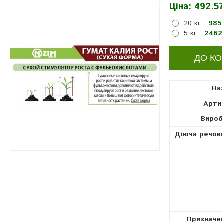
Ціна:
492.57
регулятори росту рослин
20 кг
985
5 кг
2462
На
Арти
Вироб
Діюча речов
Призначе