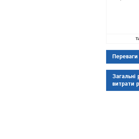
Т
Переваги
Загальні 
витрати 