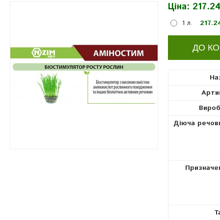
Ціна:
217.24
регулятори росту рослин
1 л.
217.2
На
Арти
Вироб
Діюча речов
Призначе
Т