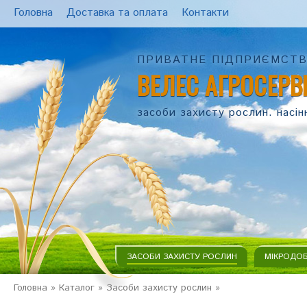
Головна
Доставка та оплата
Контакти
ПРИВАТНЕ ПІДПРИЄМСТ
ВЕЛЕС АГРОСЕРВ
засоби захисту рослин. насін
ЗАСОБИ ЗАХИСТУ РОСЛИН
МІКРОДО
Головна
»
Каталог
»
Засоби захисту рослин
»