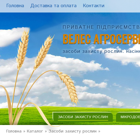
Головна
Доставка та оплата
Контакти
ПРИВАТНЕ ПІДПРИЄМСТ
ВЕЛЕС АГРОСЕРВ
засоби захисту рослин. насін
ЗАСОБИ ЗАХИСТУ РОСЛИН
МІКРОДО
Головна
»
Каталог
»
Засоби захисту рослин
»