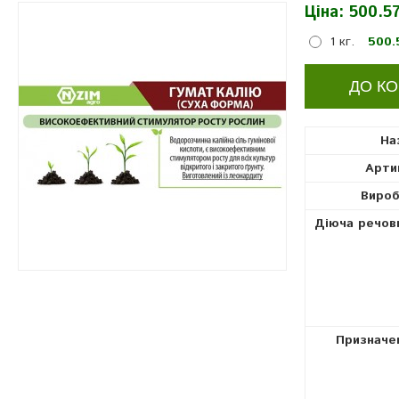
Ціна:
500.57
регулятори росту рослин
1 кг.
500.
На
Арти
Вироб
Діюча речов
Призначе