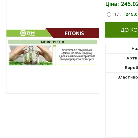
Ціна:
245.02
регулятори росту рослин
1 л.
245.0
На
Арти
Вироб
Властиво