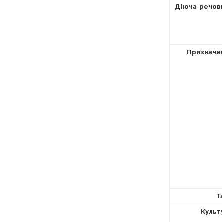
Діюча речов
Призначе
Т
Культ