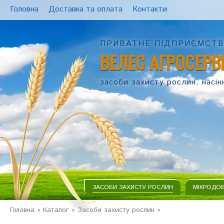
Головна
Доставка та оплата
Контакти
ПРИВАТНЕ ПІДПРИЄМСТ
ВЕЛЕС АГРОСЕРВ
засоби захисту рослин. насін
ЗАСОБИ ЗАХИСТУ РОСЛИН
МІКРОДО
Головна
»
Каталог
»
Засоби захисту рослин
»