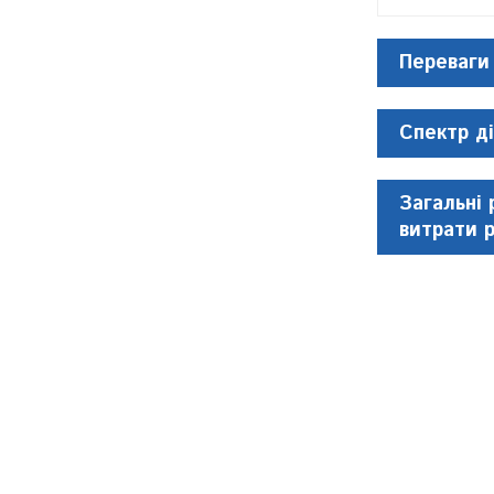
Переваги
Спектр ді
Загальні 
витрати 