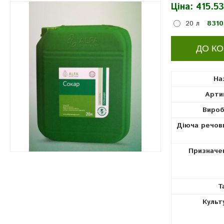
Ціна:
415.53
гербіциди
20 л
8310
На
Арти
Вироб
Діюча речов
Призначе
Т
Культ