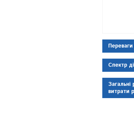
Переваги
Спектр ді
Загальні 
витрати 