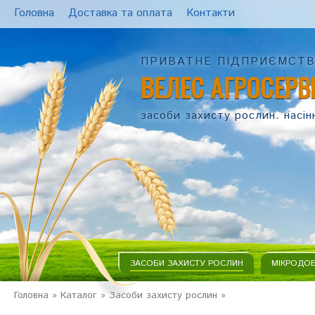
Головна
Доставка та оплата
Контакти
ПРИВАТНЕ ПІДПРИЄМСТ
ВЕЛЕС АГРОСЕРВ
засоби захисту рослин. насін
ЗАСОБИ ЗАХИСТУ РОСЛИН
МІКРОДО
Головна
»
Каталог
»
Засоби захисту рослин
»