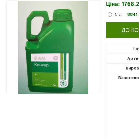
Ціна:
1768.2
гербіциди
5 л.
8841.
На
Арти
Вироб
Властиво