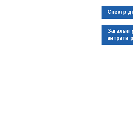
Спектр ді
Загальні 
витрати 