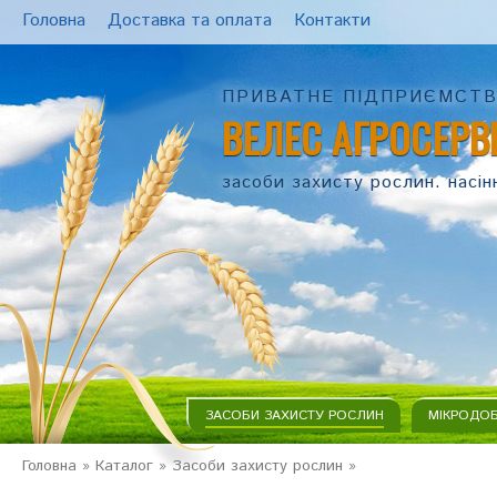
Головна
Доставка та оплата
Контакти
ПРИВАТНЕ ПІДПРИЄМСТ
ВЕЛЕС АГРОСЕРВ
засоби захисту рослин. насін
ЗАСОБИ ЗАХИСТУ РОСЛИН
МІКРОДО
Головна
»
Каталог
»
Засоби захисту рослин
»