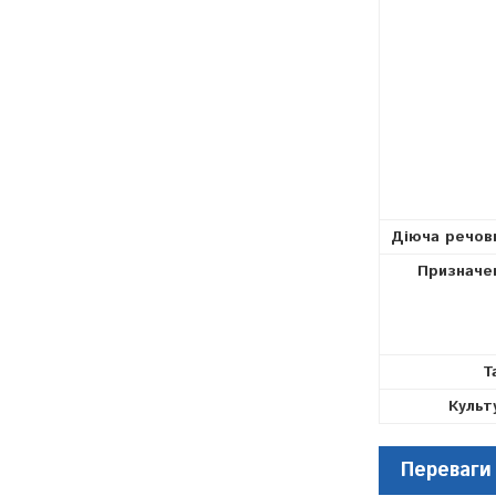
Діюча речов
Призначе
Т
Культ
Переваги