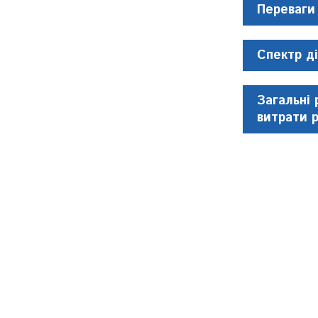
Переваги
Спектр ді
Загальні 
витрати 