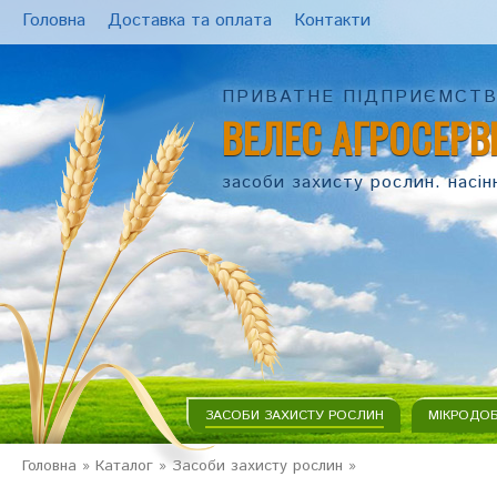
Головна
Доставка та оплата
Контакти
ПРИВАТНЕ ПІДПРИЄМСТ
ВЕЛЕС АГРОСЕРВ
засоби захисту рослин. насін
ЗАСОБИ ЗАХИСТУ РОСЛИН
МІКРОДО
Головна
»
Каталог
»
Засоби захисту рослин
»