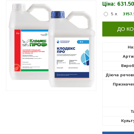
Ціна:
631.50
гербіциди
5 л.
3157.
На
Арти
Вироб
Діюча речов
Призначе
Т
Культ