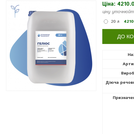
Ціна:
4210.0
гербіциди
ціну уточнюйт
20 л
4210
На
Арти
Вироб
Діюча речов
Призначе