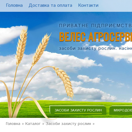
Головна
Доставка та оплата
Контакти
ПРИВАТНЕ ПІДПРИЄМСТ
ВЕЛЕС АГРОСЕРВ
засоби захисту рослин. насін
ЗАСОБИ ЗАХИСТУ РОСЛИН
МІКРОДО
Головна
»
Каталог
»
Засоби захисту рослин
»