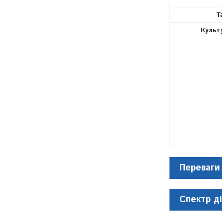
Т
Культ
Переваги
Спектр ді