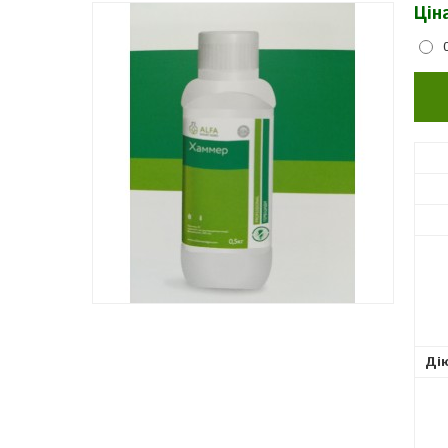
Цін
Ді