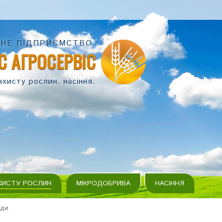
НЕ ПІДПРИЄМСТВО
С АГРОСЕРВІС
ахисту рослин. насіння.
ХИСТУ РОСЛИН
МІКРОДОБРИВА
НАСІННЯ
иди