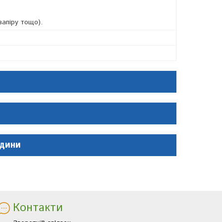
запіру тощо).
ідини
Контакти