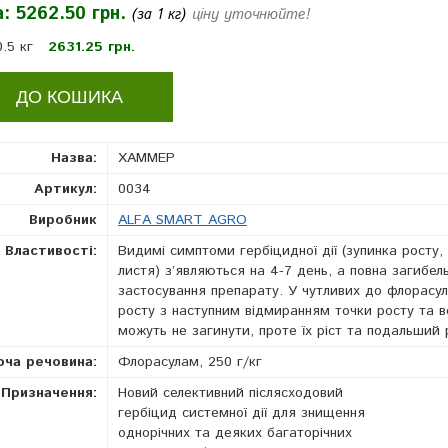
а:
5262.50 грн.
(за 1 кг)
ціну уточнюйте!
0.5 кг
2631.25 грн.
Назва:
ХАММЕР
Артикул:
0034
Виробник
ALFA SMART AGRO
Властивості:
Видимі симптоми гербіцидної дії (зупинка росту, 
листя) з’являються на 4-7 день, а повна загибель
застосування препарату. У чутливих до флорасул
росту з наступним відмиранням точки росту та вс
можуть не загинути, проте їх ріст та подальший 
юча речовина:
Флорасулам, 250 г/кг
Призначення:
Новий селективний післясходовий
гербіцид системної дії для знищення
однорічних та деяких багаторічних