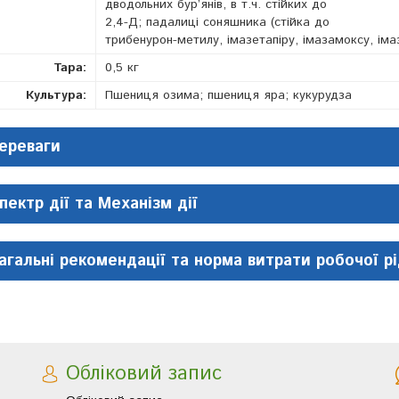
дводольних бур’янів, в т.ч. стійких до
2,4-Д; падалиці соняшника (стійка до
трибенурон-метилу, імазетапіру, імазамоксу, іма
Тара:
0,5 кг
Культура:
Пшениця озима; пшениця яра; кукурудза
ереваги
пектр дії та Механізм дії
агальні рекомендації та норма витрати робочої р
Обліковий запис