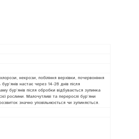
хлорози, некрози, побіління верхівки, почервоніння
 бур’янів настає через 14-28 днів після
аму бур’янів після обробки відбувається зупинка
ієї рослини. Малочутливі та перерослі бур’яни
розвиток значно уповільнюється чи зупиняється.