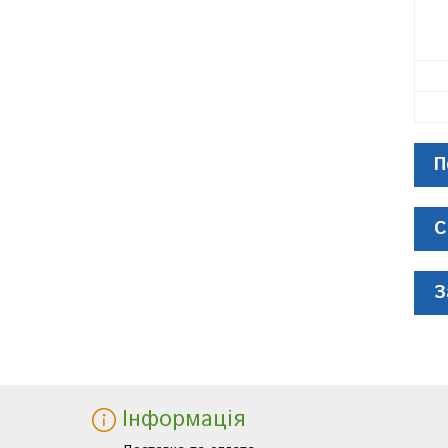
П
С
З
Інформація