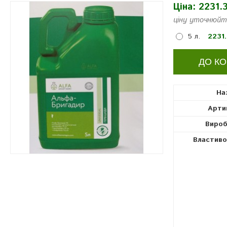
Ціна:
2231.3
гербіциди
ціну уточнюйт
5 л.
2231.
На
Арти
Вироб
Властиво