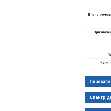
Діюча речов
Призначе
Т
Культ
Переваги
Спектр ді