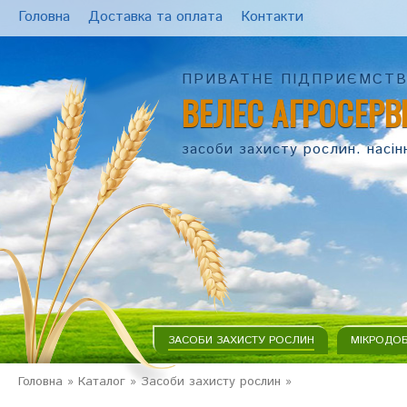
Головна
Доставка та оплата
Контакти
ПРИВАТНЕ ПІДПРИЄМСТ
ВЕЛЕС АГРОСЕРВ
засоби захисту рослин. насін
ЗАСОБИ ЗАХИСТУ РОСЛИН
МІКРОДО
Головна
»
Каталог
»
Засоби захисту рослин
»