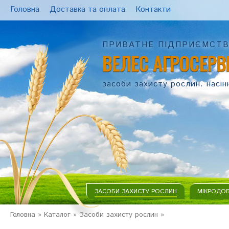
Головна
Доставка та оплата
Контакти
ПРИВАТНЕ ПІДПРИЄМСТ
ВЕЛЕС АГРОСЕРВ
засоби захисту рослин. насін
ЗАСОБИ ЗАХИСТУ РОСЛИН
МІКРОДО
Головна
»
Каталог
»
Засоби захисту рослин
»