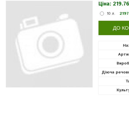
Ціна:
219.76
прилипачі
10 л.
2197
На
Арти
Вироб
Діюча речов
Т
Культ