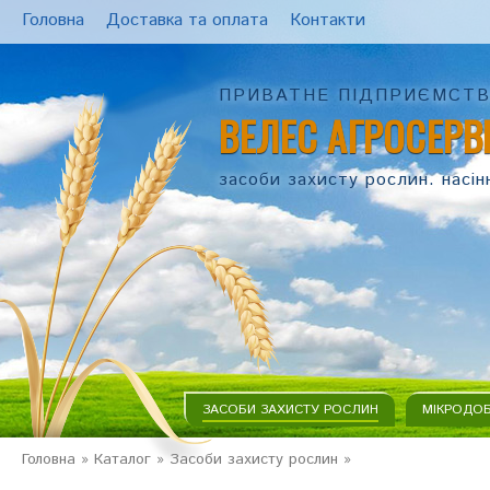
Головна
Доставка та оплата
Контакти
ПРИВАТНЕ ПІДПРИЄМСТ
ВЕЛЕС АГРОСЕРВ
засоби захисту рослин. насін
ЗАСОБИ ЗАХИСТУ РОСЛИН
МІКРОДО
Головна
»
Каталог
»
Засоби захисту рослин
»