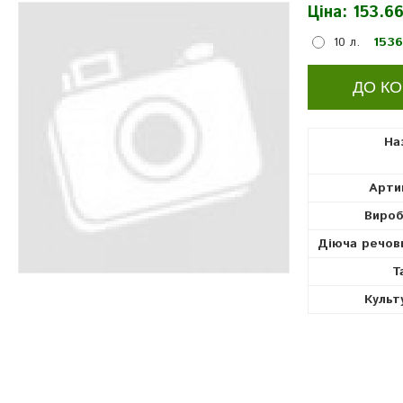
Ціна:
153.66
прилипачі
10 л.
1536
На
Арти
Вироб
Діюча речов
Т
Культ