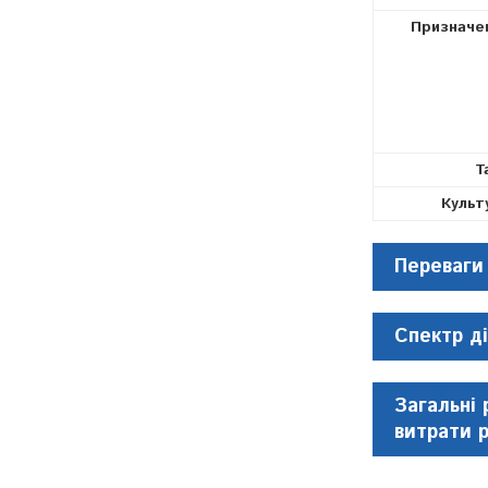
Призначе
Т
Культ
Переваги
Спектр ді
Загальні 
витрати 