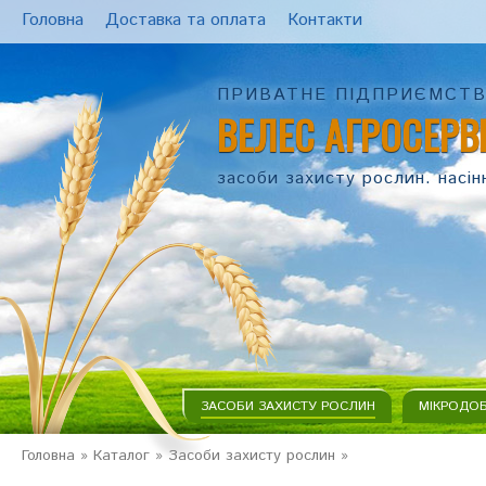
Головна
Доставка та оплата
Контакти
ПРИВАТНЕ ПІДПРИЄМСТ
ВЕЛЕС АГРОСЕРВ
засоби захисту рослин. насін
ЗАСОБИ ЗАХИСТУ РОСЛИН
МІКРОДО
Головна
»
Каталог
»
Засоби захисту рослин
»