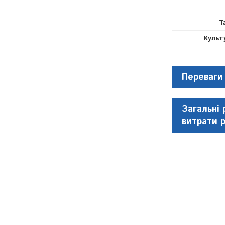
Т
Культ
Переваги
Загальні 
витрати 