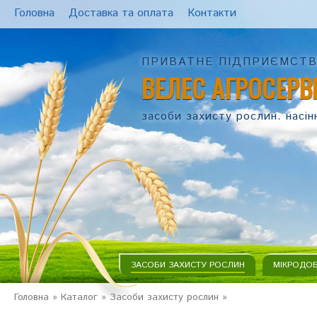
Головна
Доставка та оплата
Контакти
ПРИВАТНЕ ПІДПРИЄМСТ
ВЕЛЕС АГРОСЕРВ
засоби захисту рослин. насін
ЗАСОБИ ЗАХИСТУ РОСЛИН
МІКРОДО
Головна
»
Каталог
»
Засоби захисту рослин
»