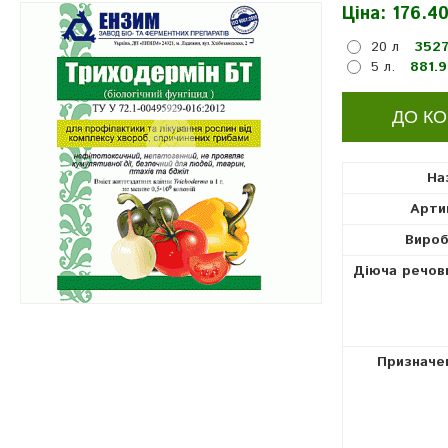
Ціна:
176.40
фунгіциди
20 л
3527
5 л.
881.9
На
Арти
Вироб
Діюча речов
Призначе