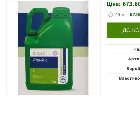
Ціна:
673.60
фунгіциди
10 л.
6736
На
Арти
Вироб
Властиво