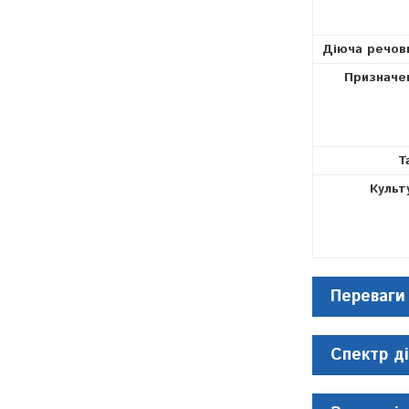
Діюча речов
Призначе
Т
Культ
Переваги
Спектр ді