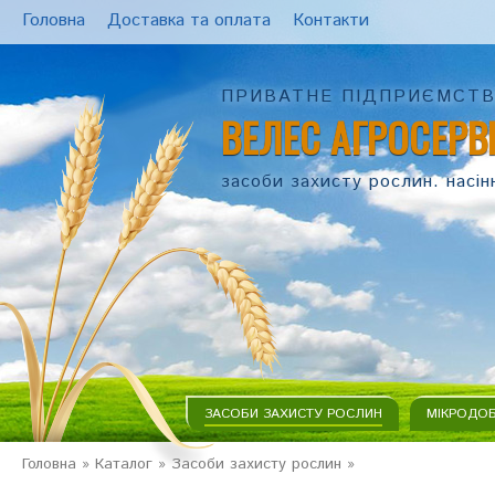
Головна
Доставка та оплата
Контакти
ПРИВАТНЕ ПІДПРИЄМСТ
ВЕЛЕС АГРОСЕРВ
засоби захисту рослин. насін
ЗАСОБИ ЗАХИСТУ РОСЛИН
МІКРОДО
Головна
»
Каталог
»
Засоби захисту рослин
»